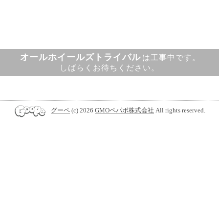
オールホイールズトライバル
は工事中です。
しばらくお待ちください。
グーペ
(c) 2026
GMOペパボ株式会社
All rights reserved.